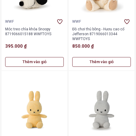
WWF
WWF
Móc treo chìa khóa Snoopy
Đồ chơi thú bông - Hươu cao cổ
8719066015188 WWFTOYS
Jefferson 8719066013344
WWFTOYS
395.000 ₫
850.000 ₫
Thêm vào giỏ
Thêm vào giỏ