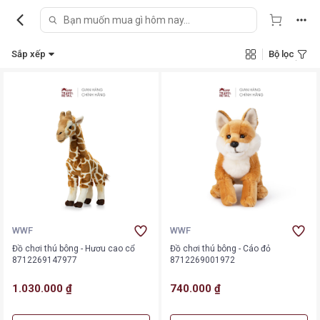
Sắp xếp
Bộ lọc
WWF
WWF
Đồ chơi thú bông - Hươu cao cổ
Đồ chơi thú bông - Cáo đỏ
8712269147977
8712269001972
1.030.000 ₫
740.000 ₫