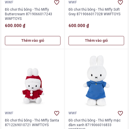
WWF
WWF
Đồ chơi thú bông - Thỏ Miffy
Đồ chơi thú bông - Thỏ Miffy Soft
Buttercream 8719066017243
Grey 8719066017328 WWFTOYS
WWFTOYS
600.000 ₫
600.000 ₫
Thêm vào giỏ
Thêm vào giỏ
WWF
WWF
Đồ chơi thú bông - Thỏ Miffy Santa
Đồ chơi thú bông - Thỏ Miffy mặc
8712269010721 WWFTOYS
đầm xanh 8719066016833