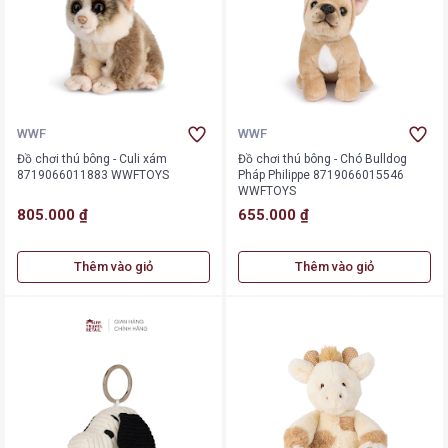
WWF
WWF
Đồ chơi thú bông - Culi xám
Đồ chơi thú bông - Chó Bulldog
8719066011883 WWFTOYS
Pháp Philippe 8719066015546
WWFTOYS
805.000 ₫
655.000 ₫
Thêm vào giỏ
Thêm vào giỏ