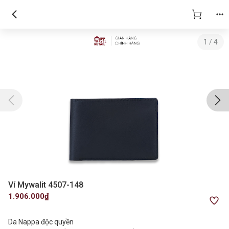
1
/
4
Ví Mywalit 4507-148
1.906.000₫
Da Nappa độc quyền