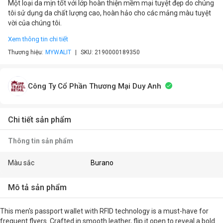
Một loại da mịn tốt với lớp hoàn thiện mềm mại tuyệt đẹp do chúng
tôi sử dụng da chất lượng cao, hoàn hảo cho các mảng màu tuyệt
vời của chúng tôi.
Xem thông tin chi tiết
Thương hiệu:
MYWALIT
SKU:
2190000189350
Công Ty Cổ Phần Thương Mại Duy Anh
Chi tiết sản phẩm
Thông tin sản phẩm
Màu sắc
Burano
Mô tả sản phẩm
This men's passport wallet with RFID technology is a must-have for
frequent flyers. Crafted in smooth leather, flip it open to reveal a bold