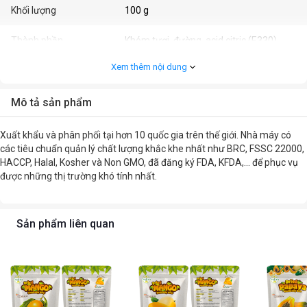
Khối lượng
100 g
Thành phần
Khóm tươi, đường, acid citric (E330),
sodium metabisulfite (E223)
Xem thêm nội dung
Tiêu chuẩn thực phẩm
06/2023/CBSP
Mô tả sản phẩm
Nhập khẩu / Phân phối bởi
Emerina
Xuất khẩu và phân phối tại hơn 10 quốc gia trên thế giới. Nhà máy có
các tiêu chuẩn quản lý chất lượng khắc khe nhất như BRC, FSSC 22000,
HACCP, Halal, Kosher và Non GMO, đã đăng ký FDA, KFDA,… để phục vụ
được những thị trường khó tính nhất.
Sản phẩm liên quan