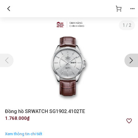
1
/
2
Đồng hồ SRWATCH SG1902.4102TE
1.768.000₫
Xem thông tin chi tiết