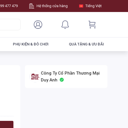
99 477 479
Hệ thống cửa hàng
Tiếng Việt
PHỤ KIỆN & ĐÔ CHƠI
QUÀ TẶNG & ƯU ĐÃI
Công Ty Cổ Phần Thương Mại
Duy Anh