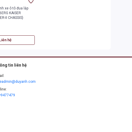
nh xe ô tô đua lắp
 BERG KAISER
R-II CHASSIS)
Liên hệ
ông tin liên hệ
il:
leadmin@duyanh.com
line:
99477479