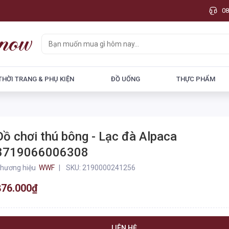
08
THỜI TRANG & PHỤ KIỆN
ĐỒ UỐNG
THỰC PHẨM
Đồ chơi thú bông - Lạc đà Alpaca
8719066006308
hương hiệu
WWF
SKU:
2190000241256
876.000₫
LIÊN HỆ