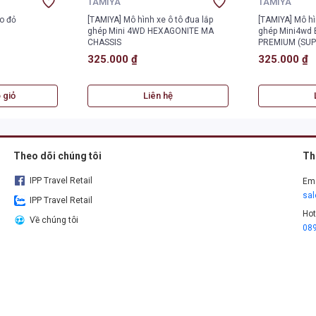
TAMIYA
TAMIYA
[TAMIYA] Mô hình xe ô tô đua lắp
[TAMIYA] Mô hì
ghép Mini 4WD HEXAGONITE MA
ghép Mini4wd
CHASSIS
PREMIUM (SUPE
325.000 ₫
325.000 ₫
 giỏ
Liên hệ
Theo dõi chúng tôi
Th
IPP Travel Retail
Ema
sa
IPP Travel Retail
Hot
Về chúng tôi
08