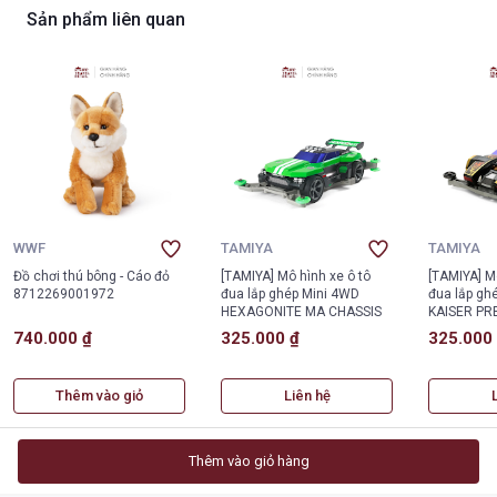
Sản phẩm liên quan
WWF
TAMIYA
TAMIYA
Đồ chơi thú bông - Cáo đỏ
[TAMIYA] Mô hình xe ô tô
[TAMIYA] M
8712269001972
đua lắp ghép Mini 4WD
đua lắp gh
HEXAGONITE MA CHASSIS
KAISER PR
CHASSIS)
740.000 ₫
325.000 ₫
325.000
Thêm vào giỏ
Liên hệ
Thêm vào giỏ hàng