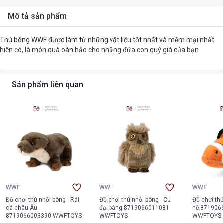
Mô tả sản phẩm
Thú bông WWF được làm từ những vật liệu tốt nhất và mềm mại nhất
hiện có, là món quà oàn hảo cho những đứa con quý giá của bạn
Sản phẩm liên quan
WWF
WWF
WWF
Đồ chơi thú nhồi bông - Rái
Đồ chơi thú nhồi bông - Cú
Đồ chơi thú
cá châu Âu
đại bàng 8719066011081
hề 871906
8719066003390 WWFTOYS
WWFTOYS
WWFTOYS