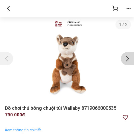
1
/
2
Đồ chơi thú bông chuột túi Wallaby 8719066000535
790.000₫
Xem thông tin chi tiết