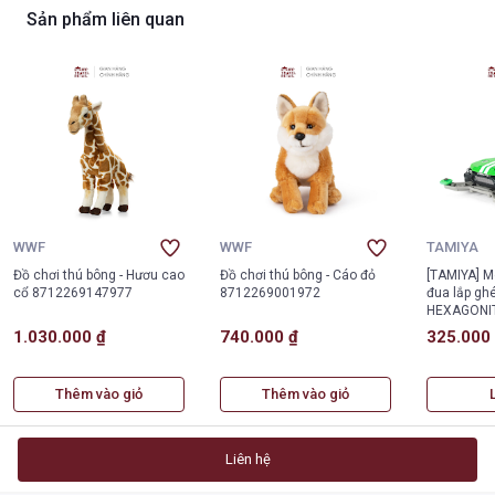
Sản phẩm liên quan
WWF
WWF
TAMIYA
Đồ chơi thú bông - Hươu cao
Đồ chơi thú bông - Cáo đỏ
[TAMIYA] M
cổ 8712269147977
8712269001972
đua lắp gh
HEXAGONI
1.030.000 ₫
740.000 ₫
325.000
Thêm vào giỏ
Thêm vào giỏ
Liên hệ