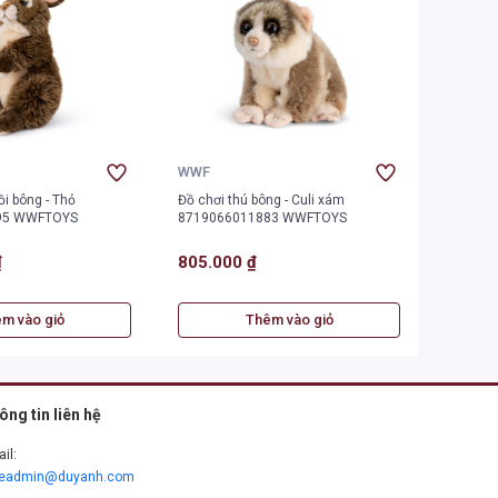
WWF
WWF
ồi bông - Thỏ
Đồ chơi thú bông - Culi xám
Đồ chơi 
95 WWFTOYS
8719066011883 WWFTOYS
Philipp
₫
805.000 ₫
655.0
m vào giỏ
Thêm vào giỏ
ông tin liên hệ
il:
leadmin@duyanh.com