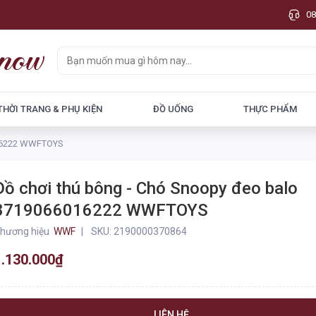
08
THỜI TRANG & PHỤ KIỆN
ĐỒ UỐNG
THỰC PHẨM
016222 WWFTOYS
Đồ chơi thú bông - Chó Snoopy đeo balo
8719066016222 WWFTOYS
hương hiệu
WWF
SKU:
2190000370864
1.130.000₫
LIÊN HỆ