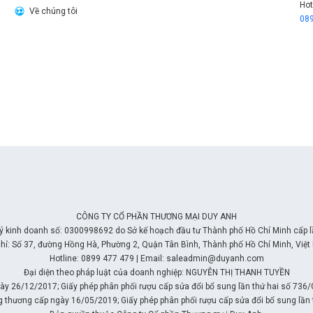
Hot
Về chúng tôi
08
CÔNG TY CỔ PHẦN THƯƠNG MẠI DUY ANH
ý kinh doanh số: 0300998692 do Sở kế hoạch đầu tư Thành phố Hồ Chí Minh cấp 
chỉ: Số 37, đường Hồng Hà, Phường 2, Quận Tân Bình, Thành phố Hồ Chí Minh, Việt
Hotline: 0899 477 479 | Email: saleadmin@duyanh.com
Đại diện theo pháp luật của doanh nghiệp: NGUYỄN THỊ THANH TUYỀN
y 26/12/2017; Giấy phép phân phối rượu cấp sửa đổi bổ sung lần thứ hai số 736
g thương cấp ngày 16/05/2019; Giấy phép phân phối rượu cấp sửa đổi bổ sung l