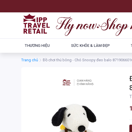
THƯƠNG HIỆU
SỨC KHỎE & LÀM ĐẸP
Trang chủ
Đồ chơi thú bông - Chó Snoopy đeo balo 8719066
T