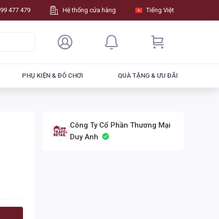
99 477 479
Hệ thống cửa hàng
Tiếng Việt
PHỤ KIỆN & ĐÔ CHƠI
QUÀ TẶNG & ƯU ĐÃI
Công Ty Cổ Phần Thương Mại
Duy Anh