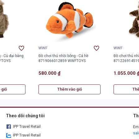
WWF
WWF
 - Cú đại bàng
Đồ chơi thú nhồi bông - Cá hề
Đồ chơi thú nh
FTOYS
8719066012859 WWFTOYS
87122691451
580.000 ₫
1.055.000 
 giỏ
Thêm vào giỏ
Thê
Theo dõi chúng tôi
Th
IPP Travel Retail
Ema
sa
IPP Travel Retail