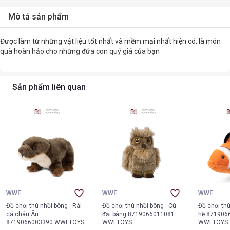
Mô tả sản phẩm
Được làm từ những vật liệu tốt nhất và mềm mại nhất hiện có, là món
quà hoàn hảo cho những đứa con quý giá của bạn
Sản phẩm liên quan
WWF
WWF
WWF
Đồ chơi thú nhồi bông - Rái
Đồ chơi thú nhồi bông - Cú
Đồ chơi thú
cá châu Âu
đại bàng 8719066011081
hề 871906
8719066003390 WWFTOYS
WWFTOYS
WWFTOYS