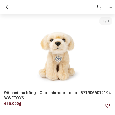
1
/
1
Đồ chơi thú bông - Chó Labrador Loulou 8719066012194
WWFTOYS
655.000₫