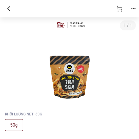
1
/
1
KHỐI LƯỢNG NET: 50G
50g