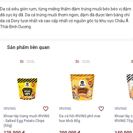
Da cá siêu giòn rụm, từng miếng thấm đậm trứng muối béo béo vị đậm
đà cực kỳ đã. Da cá trứng muối thơm ngon, đậm đà được làm bằng chỉ
da cá Dory tươi nhất và cao cấp nhất có nguồn gốc từ khu vực Châu Á
Thái Bình Dương.
Sản phẩm liên quan
IRVINS
IRVINS
IRVINS
Khoai tây trứng muối IRVINS
Da cá hồi IRVINS phô mai
Khoai tây c
- Salted Egg Potato Chips
hun khói 80g
IRVINS 70g
(50g)
125.000 ₫
200.000 ₫
140.000