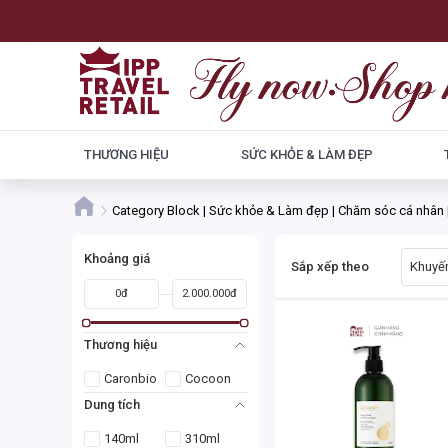
THƯƠNG HIỆU
SỨC KHỎE & LÀM ĐẸP
Category Block | Sức khỏe & Làm đẹp | Chăm sóc cá nhân 
Khoảng giá
Sắp xếp theo
Khuyến
0đ
2.000.000đ
Thương hiệu
Caronbio
Cocoon
Dung tích
140ml
310ml