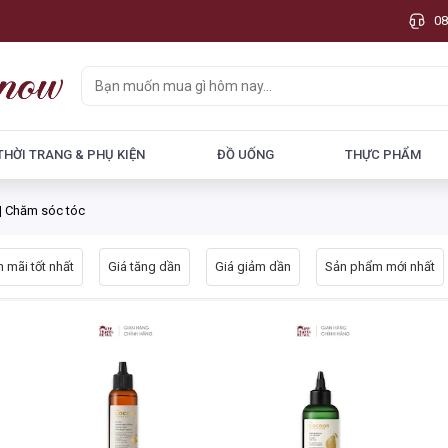
08
THỜI TRANG & PHỤ KIỆN
ĐỒ UỐNG
THỰC PHẨM
| Chăm sóc tóc
 mãi tốt nhất
Giá tăng dần
Giá giảm dần
Sản phẩm mới nhất