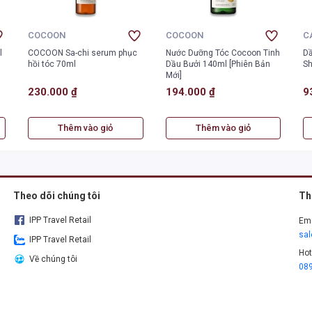
COCOON
COCOON
C
l
COCOON Sa-chi serum phục
Nước Dưỡng Tóc Cocoon Tinh
Dầ
hồi tóc 70ml
Dầu Bưởi 140ml [Phiên Bản
S
Mới]
230.000 ₫
194.000 ₫
9
Thêm vào giỏ
Thêm vào giỏ
Theo dõi chúng tôi
Th
IPP Travel Retail
Ema
sa
IPP Travel Retail
Hot
Về chúng tôi
08