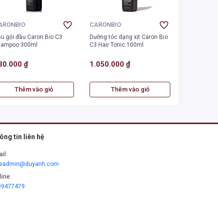
ARONBIO
CARONBIO
u gội đầu Caron Bio C3
Dưỡng tóc dạng xịt Caron Bio
hampoo 300ml
C3 Hair Tonic 100ml
30.000 ₫
1.050.000 ₫
Thêm vào giỏ
Thêm vào giỏ
ông tin liên hệ
il:
leadmin@duyanh.com
line:
99477479