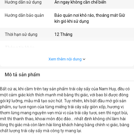
Hướng dẫn sử dụng
Ăn ngay không cần chế biến
Hướng dẫn bảo quản
Bảo quản nơi khô ráo, thoáng mát Giữ
kín gió khi sử dụng
Thời hạn sử dụng
12 Tháng
Thông tin khác
Xem thêm nội dung
Nhập khẩu / Phân phối bởi
Emerina
Mô tả sản phẩm
Bất cứ ai, khi cầm trên tay sản phẩm trái cây sấy của Nam Huy, đều có
một cảm giác kích thích mạnh mẽ bằng thị giác, với bao bì được đóng
gói kỹ lưỡng, mẫu mã tạo sức hút. Tuy nhiên, khi bắt đầu mở gói sản
phẩm, sự tươi ngon của từng miếng trái cây sấy giòn xốp, hương vị
thơm lừng mang nguyên vẹn mùi vị của trái cây tươi, sen thì ngọt bùi,
mít thì thanh thao, khoai môn độc đáo… nhất định không chỉ làm hài
lòng thị giác mà còn làm hài lòng khách hàng bằng chính vị giác, bằng
chất lượng trái cây sấy mà công ty mang lại.