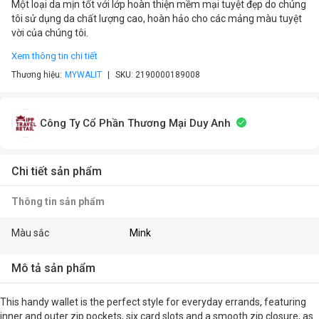
Một loại da mịn tốt với lớp hoàn thiện mềm mại tuyệt đẹp do chúng
tôi sử dụng da chất lượng cao, hoàn hảo cho các mảng màu tuyệt
vời của chúng tôi.
Xem thông tin chi tiết
Thương hiệu:
MYWALIT
SKU:
2190000189008
Công Ty Cổ Phần Thương Mại Duy Anh
Chi tiết sản phẩm
Thông tin sản phẩm
Màu sắc
Mink
Mô tả sản phẩm
This handy wallet is the perfect style for everyday errands, featuring
inner and outer zip pockets, six card slots and a smooth zip closure, as