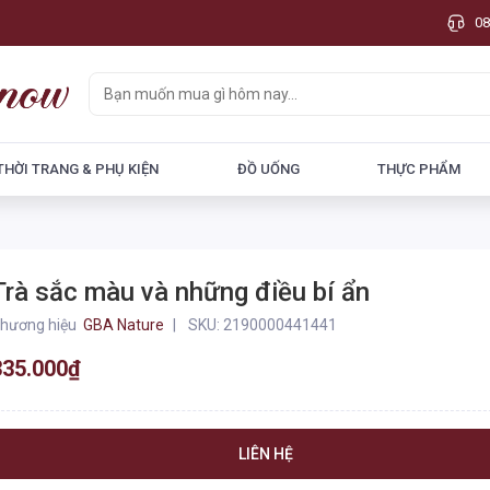
08
THỜI TRANG & PHỤ KIỆN
ĐỒ UỐNG
THỰC PHẨM
Trà sắc màu và những điều bí ẩn
hương hiệu
GBA Nature
SKU:
2190000441441
335.000₫
LIÊN HỆ