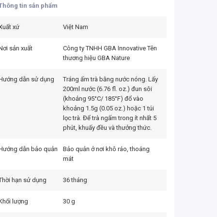
Thông tin sản phẩm
Xuất xứ
Việt Nam
Nơi sản xuất
Công ty TNHH GBA Innovative Tên
thương hiệu GBA Nature
Hướng dẫn sử dụng
Tráng ấm trà bằng nước nóng. Lấy
200ml nước (6.76 fl. oz.) đun sôi
(khoảng 95°C/ 185°F) đổ vào
khoảng 1.5g (0.05 oz.) hoặc 1 túi
lọc trà. Để trà ngấm trong ít nhất 5
phút, khuấy đều và thưởng thức.
Hướng dẫn bảo quản
Bảo quản ở nơi khô ráo, thoáng
mát
Thời hạn sử dụng
36 tháng
Khối lượng
30 g