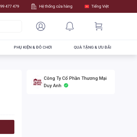
99 477 479
Hệ thống cửa hàng
Tiếng Việt
PHỤ KIỆN & ĐÔ CHƠI
QUÀ TẶNG & ƯU ĐÃI
Công Ty Cổ Phần Thương Mại
Duy Anh