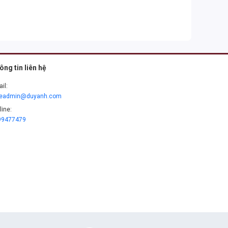
ông tin liên hệ
il:
leadmin@duyanh.com
line:
99477479