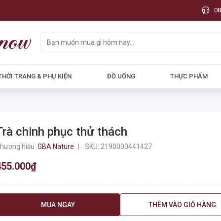
08
THỜI TRANG & PHỤ KIỆN
ĐỒ UỐNG
THỰC PHẨM
Trà chinh phục thử thách
hương hiệu
GBA Nature
SKU:
2190000441427
455.000₫
MUA NGAY
THÊM VÀO GIỎ HÀNG