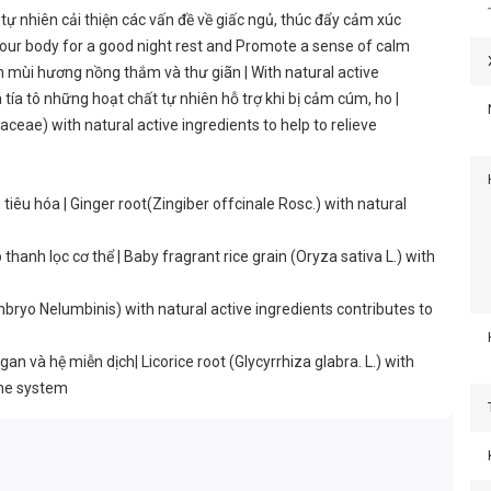
ự nhiên cải thiện các vấn đề về giấc ngủ, thúc đẩy cảm xúc
r your body for a good night rest and Promote a sense of calm
 mùi hương nồng thắm và thư giãn | With natural active
 tía tô những hoạt chất tự nhiên hỗ trợ khi bị cảm cúm, ho |
aceae) with natural active ingredients to help to relieve
iêu hóa | Ginger root(Zingiber offcinale Rosc.) with natural
thanh lọc cơ thể | Baby fragrant rice grain (Oryza sativa L.) with
ryo Nelumbinis) with natural active ingredients contributes to
n và hệ miễn dịch| Licorice root (Glycyrrhiza glabra. L.) with
une system