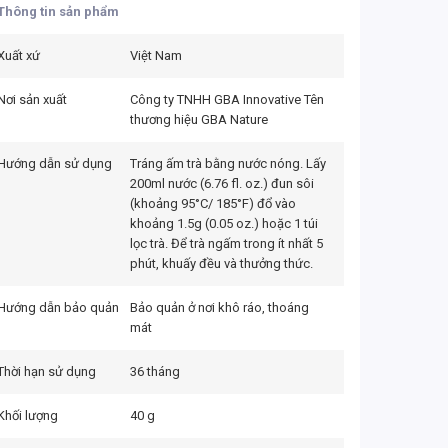
Thông tin sản phẩm
Xuất xứ
Việt Nam
Nơi sản xuất
Công ty TNHH GBA Innovative Tên
thương hiệu GBA Nature
Hướng dẫn sử dụng
Tráng ấm trà bằng nước nóng. Lấy
200ml nước (6.76 fl. oz.) đun sôi
(khoảng 95°C/ 185°F) đổ vào
khoảng 1.5g (0.05 oz.) hoặc 1 túi
lọc trà. Để trà ngấm trong ít nhất 5
phút, khuấy đều và thưởng thức.
Hướng dẫn bảo quản
Bảo quản ở nơi khô ráo, thoáng
mát
Thời hạn sử dụng
36 tháng
Khối lượng
40 g