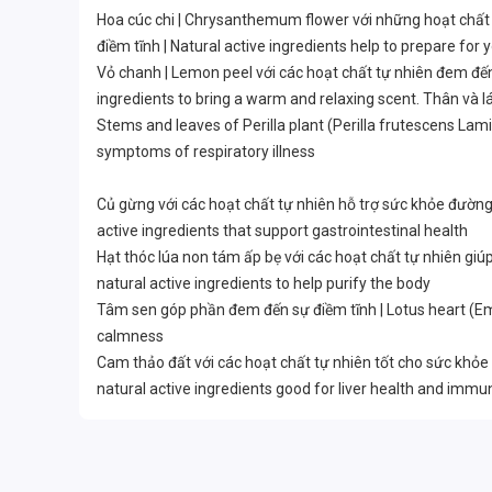
Hoa cúc chi | Chrysanthemum flower với những hoạt chất t
điềm tĩnh | Natural active ingredients help to prepare fo
Vỏ chanh | Lemon peel với các hoạt chất tự nhiên đem đến
ingredients to bring a warm and relaxing scent. Thân và lá
Stems and leaves of Perilla plant (Perilla frutescens Lami
symptoms of respiratory illness
Củ gừng với các hoạt chất tự nhiên hỗ trợ sức khỏe đường t
active ingredients that support gastrointestinal health
Hạt thóc lúa non tám ấp bẹ với các hoạt chất tự nhiên giúp 
natural active ingredients to help purify the body
Tâm sen góp phần đem đến sự điềm tĩnh | Lotus heart (Emb
calmness
Cam thảo đất với các hoạt chất tự nhiên tốt cho sức khỏe ga
natural active ingredients good for liver health and imm