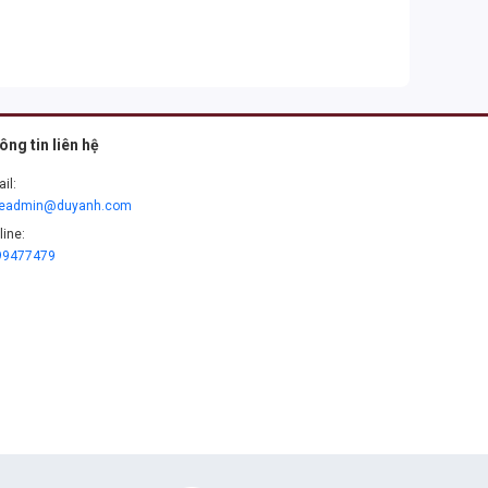
ông tin liên hệ
il:
leadmin@duyanh.com
line:
99477479