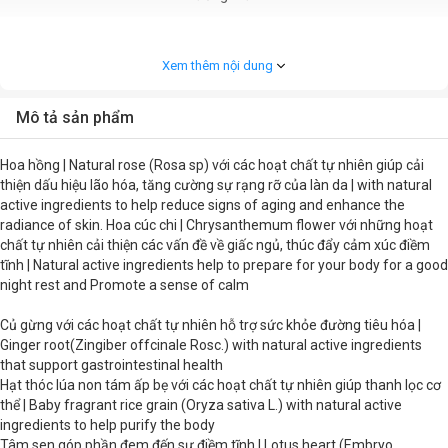
Hướng dẫn bảo quản
Bảo quản ở nơi khô ráo, thoáng mát
Xem thêm nội dung
Thời hạn sử dụng
36 tháng
Mô tả sản phẩm
Khối lượng
30 g
Hoa hồng | Natural rose (Rosa sp) với các hoạt chất tự nhiên giúp cải
Tiêu chuẩn thực phẩm
MKL-TT04-BM01 LBH.04
thiện dấu hiệu lão hóa, tăng cường sự rạng rỡ của làn da | with natural
active ingredients to help reduce signs of aging and enhance the
radiance of skin. Hoa cúc chi | Chrysanthemum flower với những hoạt
chất tự nhiên cải thiện các vấn đề về giấc ngủ, thúc đẩy cảm xúc điềm
tĩnh | Natural active ingredients help to prepare for your body for a good
night rest and Promote a sense of calm
Củ gừng với các hoạt chất tự nhiên hỗ trợ sức khỏe đường tiêu hóa |
Ginger root(Zingiber offcinale Rosc.) with natural active ingredients
that support gastrointestinal health
Hạt thóc lúa non tám ấp bẹ với các hoạt chất tự nhiên giúp thanh lọc cơ
thể | Baby fragrant rice grain (Oryza sativa L.) with natural active
ingredients to help purify the body
Tâm sen góp phần đem đến sự điềm tĩnh | Lotus heart (Embryo