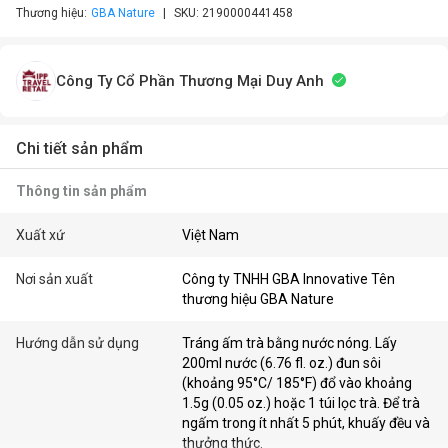
Thương hiệu:
GBA Nature
SKU:
2190000441458
Công Ty Cổ Phần Thương Mại Duy Anh
Chi tiết sản phẩm
Thông tin sản phẩm
Xuất xứ
Việt Nam
Nơi sản xuất
Công ty TNHH GBA Innovative Tên
thương hiệu GBA Nature
Hướng dẫn sử dụng
Tráng ấm trà bằng nước nóng. Lấy
200ml nước (6.76 fl. oz.) đun sôi
(khoảng 95°C/ 185°F) đổ vào khoảng
1.5g (0.05 oz.) hoặc 1 túi lọc trà. Để trà
ngấm trong ít nhất 5 phút, khuấy đều và
thưởng thức.