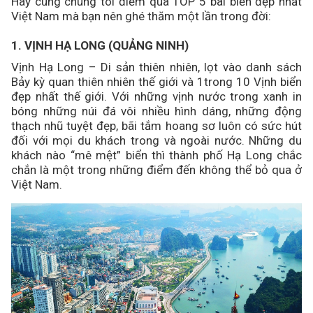
Hãy cùng chúng tôi điểm qua TOP 5 bãi biển đẹp nhất
Việt Nam mà bạn nên ghé thăm một lần trong đời:
1. VỊNH HẠ LONG (QUẢNG NINH)
Vịnh Hạ Long – Di sản thiên nhiên, lọt vào danh sách
Bảy kỳ quan thiên nhiên thế giới và 1trong 10 Vịnh biển
đẹp nhất thế giới. Với những vịnh nước trong xanh in
bóng những núi đá vôi nhiều hình dáng, những động
thạch nhũ tuyệt đẹp, bãi tắm hoang sơ luôn có sức hút
đối với mọi du khách trong và ngoài nước. Những du
khách nào “mê mệt” biển thì thành phố Hạ Long chắc
chắn là một trong những điểm đến không thể bỏ qua ở
Việt Nam.