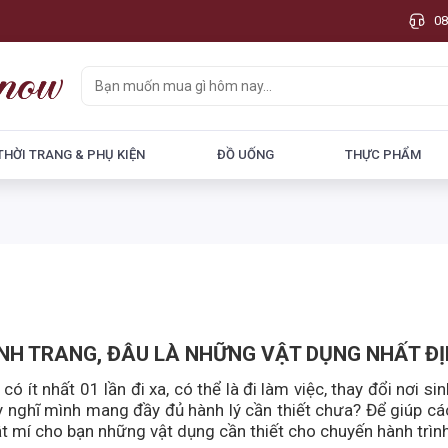
08
THỜI TRANG & PHỤ KIỆN
ĐỒ UỐNG
THỰC PHẨM
g
NH TRANG, ĐÂU LÀ NHỮNG VẬT DỤNG NHẤT ĐỊNH
 ít nhất 01 lần đi xa, có thể là đi làm việc, thay đổi nơi si
y nghĩ mình mang đầy đủ hành lý cần thiết chưa? Để giúp cá
 bật mí cho bạn những vật dụng cần thiết cho chuyến hành trìn