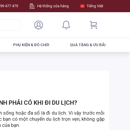
99 477 479
Hệ thống cửa hàng
Tiếng Việt
PHỤ KIỆN & ĐÔ CHƠI
QUÀ TẶNG & ƯU ĐÃI
 PHẢI CÓ KHI ĐI DU LỊCH?
nh sống hoặc đa số là đi du lịch. Vì vậy trước mỗi
c bạn có một chuyến du lịch trọn vẹn, không gặp
h của bạn.