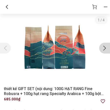
1
/
4
thiết kế GIFT SET (nội dung: 100G HẠT RANG Fine
Robusra + 100g hạt rang Specialty Arabica + 100g bột
Blend 15Ara/85 Ro)
685.000₫