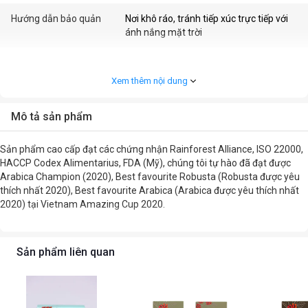
Hướng dẫn bảo quản
Nơi khô ráo, tránh tiếp xúc trực tiếp với
ánh nắng mặt trời
Thời hạn sử dụng
18 tháng
Xem thêm nội dung
Khối lượng
300 g
Mô tả sản phẩm
Thành phần
100G HẠT RANG Fine Robusra + 100g
hạt rang Specialty Arabica + 100g bột
Sản phẩm cao cấp đạt các chứng nhận Rainforest Alliance, ISO 22000,
Blend 15Ara/85 Ro
HACCP Codex Alimentarius, FDA (Mỹ), chúng tôi tự hào đã đạt được
Arabica Champion (2020), Best favourite Robusta (Robusta được yêu
Tiêu chuẩn thực phẩm
15/MNDF-C/2020 14/MNDF-C/2020
thích nhất 2020), Best favourite Arabica (Arabica được yêu thích nhất
41/MNDF-C/2025
2020) tại Vietnam Amazing Cup 2020.
Nhập khẩu / Phân phối bởi
Emerina
Sản phẩm liên quan