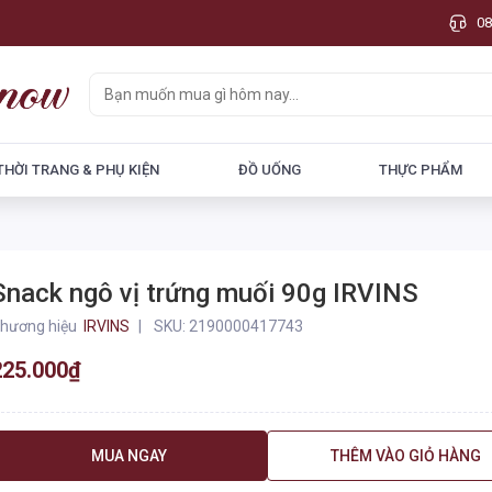
08
THỜI TRANG & PHỤ KIỆN
ĐỒ UỐNG
THỰC PHẨM
Snack ngô vị trứng muối 90g IRVINS
hương hiệu
IRVINS
SKU:
2190000417743
225.000₫
MUA NGAY
THÊM VÀO GIỎ HÀNG