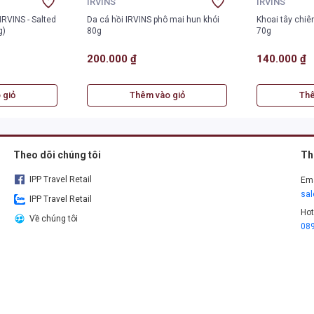
IRVINS
IRVINS
IRVINS - Salted
Da cá hồi IRVINS phô mai hun khói
Khoai tây chiê
g)
80g
70g
200.000 ₫
140.000 ₫
 giỏ
Thêm vào giỏ
Thê
Theo dõi chúng tôi
Th
IPP Travel Retail
Ema
sa
IPP Travel Retail
Hot
Về chúng tôi
08