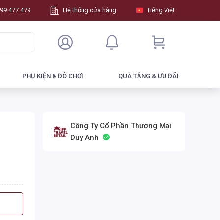
99 477 479
Hệ thống cửa hàng
Tiếng Việt
PHỤ KIỆN & ĐÔ CHƠI
QUÀ TẶNG & ƯU ĐÃI
Công Ty Cổ Phần Thương Mại
Duy Anh