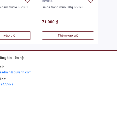
IRVINS
IRVINS
n nấm truffle IRVINS
Da cá trứng muối 30g IRVINS
Khoai tâ
IRVINS
71.000 ₫
125.0
m vào giỏ
Thêm vào giỏ
ông tin liên hệ
il:
leadmin@duyanh.com
line:
99477479