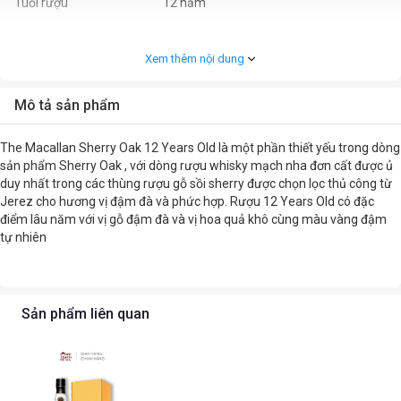
Tuổi rượu
12 năm
Dung tích
700ml
Xem thêm nội dung
Nồng độ cồn
0.4
Mô tả sản phẩm
Thành phần
Sản phẩm được sản xuất từ lên men
ngũ cốc.
The Macallan Sherry Oak 12 Years Old là một phần thiết yếu trong dòng
sản phẩm Sherry Oak , với dòng rượu whisky mạch nha đơn cất được ủ
Hướng dẫn bảo quản
Bảo quản nơi khô ráo, thoáng mát,
duy nhất trong các thùng rượu gỗ sồi sherry được chọn lọc thủ công từ
tránh ánh sáng mặt trời.
Jerez cho hương vị đậm đà và phức hợp. Rượu 12 Years Old có đặc
điểm lâu năm với vị gỗ đậm đà và vị hoa quả khô cùng màu vàng đậm
Hướng dẫn sử dụng
Dùng để uống trực tiếp hoặc có thể ướp
tự nhiên
lạnh rồi uống
Thời hạn sử dụng
Không có Hạn sử dụng
Sản phẩm liên quan