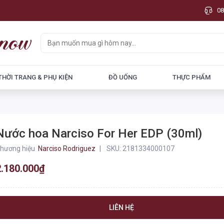
08
THỜI TRANG & PHỤ KIỆN
ĐỒ UỐNG
THỰC PHẨM
Nước hoa Narciso For Her EDP (30ml)
hương hiệu
Narciso Rodriguez
SKU:
2181334000107
2.180.000₫
LIÊN HỆ