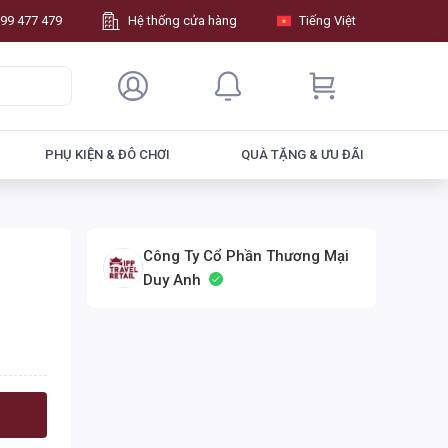
99 477 479
Hệ thống cửa hàng
Tiếng Việt
PHỤ KIỆN & ĐÔ CHƠI
QUÀ TẶNG & ƯU ĐÃI
Công Ty Cổ Phần Thương Mại
Duy Anh