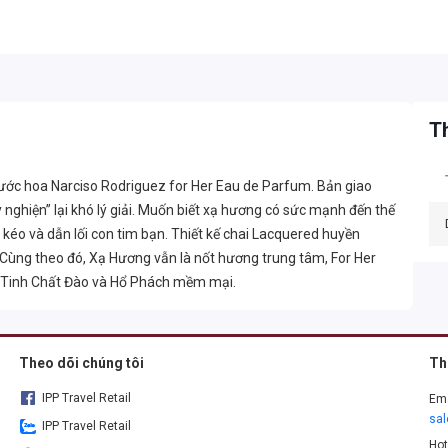
Th
nước hoa Narciso Rodriguez for Her Eau de Parfum. Bản giao
ghiện” lại khó lý giải. Muốn biết xạ hương có sức mạnh đến thế
kéo và dẫn lối con tim bạn. Thiết kế chai Lacquered huyền
Cùng theo đó, Xạ Hương vẫn là nốt hương trung tâm, For Her
 Tinh Chất Đào và Hổ Phách mềm mại.
Theo dõi chúng tôi
Th
IPP Travel Retail
Ema
sa
IPP Travel Retail
Hot