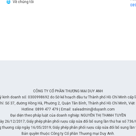
Về chúng tôi
08
CÔNG TY CỔ PHẦN THƯƠNG MẠI DUY ANH
ý kinh doanh số: 0300998692 do Sở kế hoạch đầu tư Thành phố Hồ Chí Minh cấp 
chỉ: Số 37, đường Hồng Hà, Phường 2, Quận Tân Bình, Thành phố Hồ Chí Minh, Việt
Hotline: 0899 477 479 | Email: saleadmin@duyanh.com
Đại diện theo pháp luật của doanh nghiệp: NGUYỄN THỊ THANH TUYỀN
y 26/12/2017; Giấy phép phân phối rượu cấp sửa đổi bổ sung lần thứ hai số 736
g thương cấp ngày 16/05/2019; Giấy phép phân phối rượu cấp sửa đổi bổ sung l
Bản quyền thuộc Công ty Cổ phần Thương mại Duy Anh.