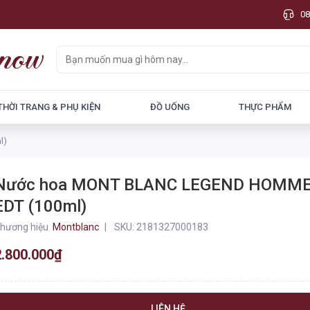
08
THỜI TRANG & PHỤ KIỆN
ĐỒ UỐNG
THỰC PHẨM
l)
Nước hoa MONT BLANC LEGEND HOMM
EDT (100ml)
hương hiệu
Montblanc
SKU:
2181327000183
2.800.000₫
LIÊN HỆ