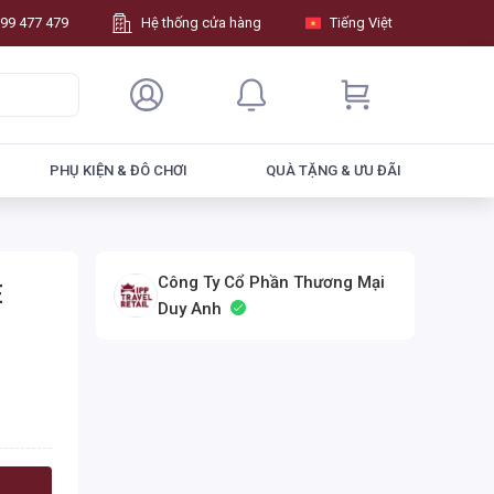
99 477 479
Hệ thống cửa hàng
Tiếng Việt
PHỤ KIỆN & ĐÔ CHƠI
QUÀ TẶNG & ƯU ĐÃI
Công Ty Cổ Phần Thương Mại
E
Duy Anh