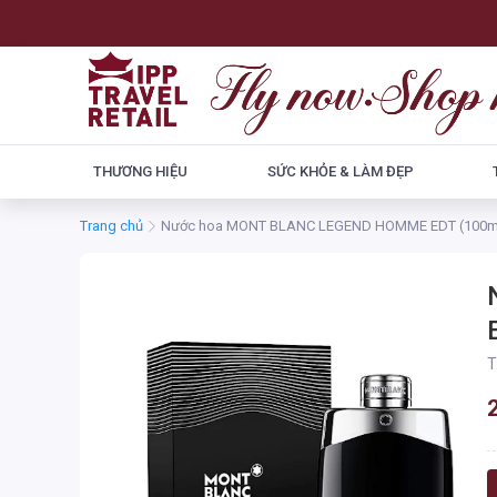
THƯƠNG HIỆU
SỨC KHỎE & LÀM ĐẸP
Trang chủ
Nước hoa MONT BLANC LEGEND HOMME EDT (100m
T