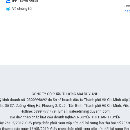
IPP Travel Retail
Hot
Về chúng tôi
08
CÔNG TY CỔ PHẦN THƯƠNG MẠI DUY ANH
ý kinh doanh số: 0300998692 do Sở kế hoạch đầu tư Thành phố Hồ Chí Minh cấp 
chỉ: Số 37, đường Hồng Hà, Phường 2, Quận Tân Bình, Thành phố Hồ Chí Minh, Việt
Hotline: 0899 477 479 | Email: saleadmin@duyanh.com
Đại diện theo pháp luật của doanh nghiệp: NGUYỄN THỊ THANH TUYỀN
y 26/12/2017; Giấy phép phân phối rượu cấp sửa đổi bổ sung lần thứ hai số 736
g thương cấp ngày 16/05/2019; Giấy phép phân phối rượu cấp sửa đổi bổ sung l