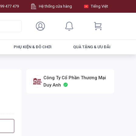
99 477 479
Hệ thống cửa hàng
Tiếng Việt
PHỤ KIỆN & ĐÔ CHƠI
QUÀ TẶNG & ƯU ĐÃI
Công Ty Cổ Phần Thương Mại
Duy Anh