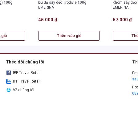
ng) 100g
Đu đủ sấy dẻo Trodivie 100g
Khóm sấy dẻo 
EMERINA
EMERINA
45.000 ₫
57.000 ₫
 giỏ
Thêm vào giỏ
Thê
Theo dõi chúng tôi
Th
IPP Travel Retail
Ema
sa
IPP Travel Retail
Hot
Về chúng tôi
08