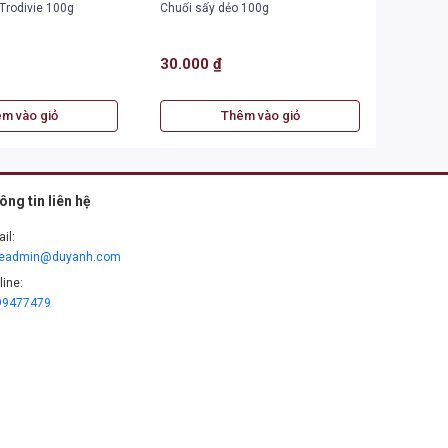
Trodivie 100g
Chuối sấy dẻo 100g
Mít sấy
30.000 ₫
50.00
m vào giỏ
Thêm vào giỏ
ông tin liên hệ
il:
leadmin@duyanh.com
line:
99477479