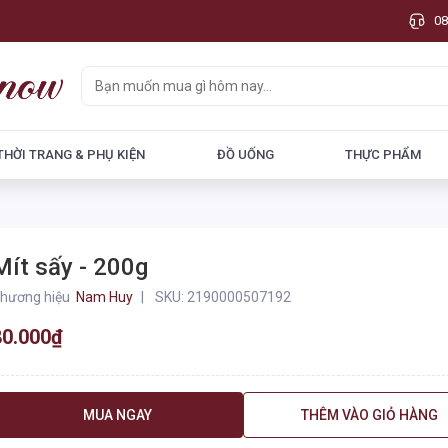
08
THỜI TRANG & PHỤ KIỆN
ĐỒ UỐNG
THỰC PHẨM
Mít sấy - 200g
hương hiệu
Nam Huy
SKU:
2190000507192
80.000₫
MUA NGAY
THÊM VÀO GIỎ HÀNG