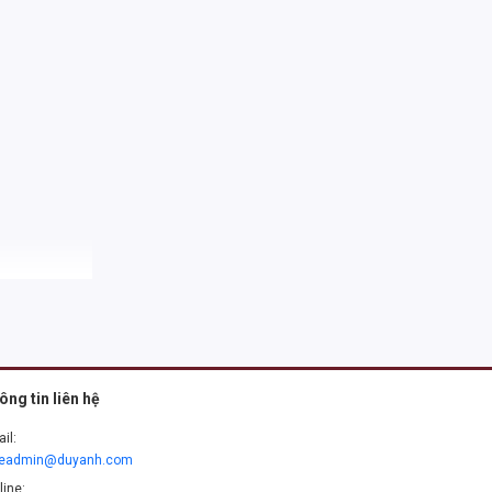
ông tin liên hệ
il:
leadmin@duyanh.com
line: