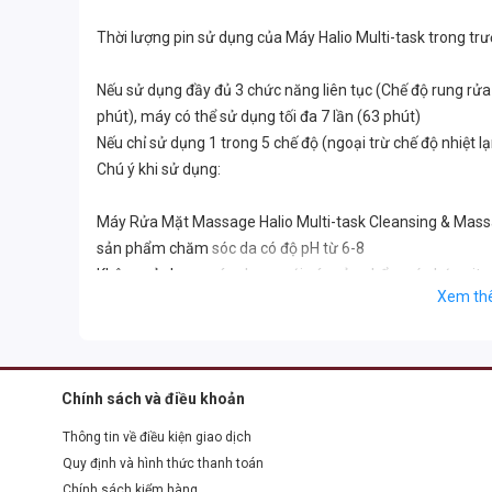
Thời lượng pin sử dụng của Máy Halio Multi-task trong tr
Nếu sử dụng đầy đủ 3 chức năng liên tục (Chế độ rung rửa m
phút), máy có thể sử dụng tối đa 7 lần (63 phút)
Nếu chỉ sử dụng 1 trong 5 chế độ (ngoại trừ chế độ nhiệt l
Chú ý khi sử dụng:
Máy Rửa Mặt Massage Halio Multi-task Cleansing & Massag
sản phẩm chăm sóc da có độ pH từ 6-8
Không sử dụng máy chung với các sản phẩm có chứa vita
Xem th
khi dùng chung có thể làm cho tính chất của Vitamin C bị
hưởng
Chính sách bảo hành
- Theo quy định của Halio Việt Nam: 1 đổi 1 trong vòng 1 
Chính sách và điều khoản
do nhà sản xuất.
Thông tin về điều kiện giao dịch
Quy định và hình thức thanh toán
Chính sách kiểm hàng