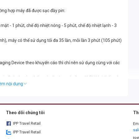
ường hợp máy đã được sạc đầy pin:
ặt - 1 phút, chế độ nhiệt nóng - 5 phút, chế độ nhiệt lạnh - 3
ạnh), máy có thể sử dụng tối đa 35 lần, mỗi lần 3 phút (105 phút)
ing Device theo khuyến cáo thì chỉ nên sử dụng cùng với các
min C vì các sản phẩm này thường có nồng độ PH khá thấp nên
êm nội dung
 thay đổi mặc dù mặt kim loại của máy có thể không bị ảnh
năm tính từ ngày nhận đơn hàng đối với sản phẩm bị lỗi kỹ thuật
Theo dõi chúng tôi
Th
IPP Travel Retail
Ema
sa
IPP Travel Retail
Hot