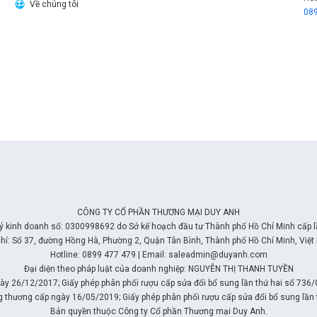
Về chúng tôi
08
CÔNG TY CỔ PHẦN THƯƠNG MẠI DUY ANH
ý kinh doanh số: 0300998692 do Sở kế hoạch đầu tư Thành phố Hồ Chí Minh cấp 
chỉ: Số 37, đường Hồng Hà, Phường 2, Quận Tân Bình, Thành phố Hồ Chí Minh, Việt
Hotline: 0899 477 479 | Email: saleadmin@duyanh.com
Đại diện theo pháp luật của doanh nghiệp: NGUYỄN THỊ THANH TUYỀN
y 26/12/2017; Giấy phép phân phối rượu cấp sửa đổi bổ sung lần thứ hai số 736
g thương cấp ngày 16/05/2019; Giấy phép phân phối rượu cấp sửa đổi bổ sung l
Bản quyền thuộc Công ty Cổ phần Thương mại Duy Anh.