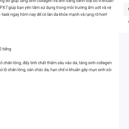
áng đỏ giúp tăng sinh collagen và ánh sáng xanh loại bỏ vi khuẩn
 IPX7 giúp bạn yên tâm sử dụng trong môi trường ẩm ướt và vệ
-task ngay hôm nay để có làn da khỏe mạnh và rạng rỡ hơn!
2 tiếng
 chân lông, đẩy tinh chất thấm sâu vào da, tăng sinh collagen
lỗ chân lông, săn chắc da, hạn chế vi khuẩn gây mụn sinh sôi