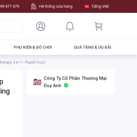
99 477 479
Hệ thống cửa hàng
Tiếng Việt
PHỤ KIỆN & ĐÔ CHƠI
QUÀ TẶNG & ƯU ĐÃI
erapy 5 in 1 - Peach Fuzz
Công Ty Cổ Phần Thương Mại
p
Duy Anh
ing