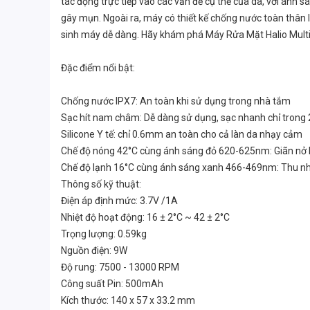
tác động trực tiếp vào các vấn đề cụ thể của da, với ánh s
gây mụn. Ngoài ra, máy có thiết kế chống nước toàn thân
sinh máy dễ dàng. Hãy khám phá Máy Rửa Mặt Halio Multi
Đặc điểm nổi bật:
Chống nước IPX7: An toàn khi sử dụng trong nhà tắm
Sạc hít nam châm: Dễ dàng sử dụng, sạc nhanh chỉ trong 
Silicone Y tế: chỉ 0.6mm an toàn cho cả làn da nhạy cảm
Chế độ nóng 42°C cùng ánh sáng đỏ 620-625nm: Giãn nở lỗ
Chế độ lạnh 16°C cùng ánh sáng xanh 466-469nm: Thu nhỏ 
Thông số kỹ thuật:
Điện áp định mức: 3.7V /1A
Nhiệt độ hoạt động: 16 ± 2°C ~ 42 ± 2°C
Trọng lượng: 0.59kg
Nguồn điện: 9W
Độ rung: 7500 - 13000 RPM
Công suất Pin: 500mAh
Kích thước: 140 x 57 x 33.2 mm