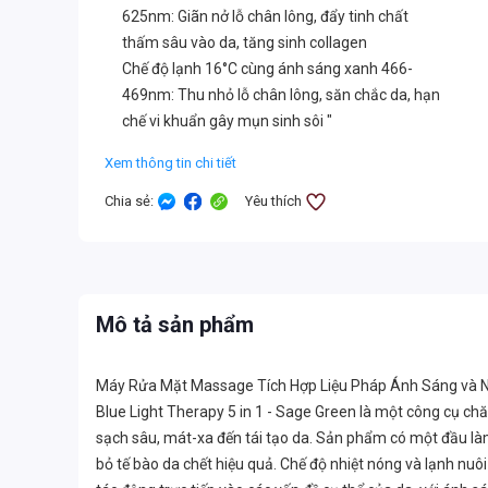
625nm: Giãn nở lỗ chân lông, đẩy tinh chất
thấm sâu vào da, tăng sinh collagen
Chế độ lạnh 16°C cùng ánh sáng xanh 466-
469nm: Thu nhỏ lỗ chân lông, săn chắc da, hạn
chế vi khuẩn gây mụn sinh sôi "
Xem thông tin chi tiết
Chia sẻ
:
Yêu thích
Mô tả sản phẩm
Máy Rửa Mặt Massage Tích Hợp Liệu Pháp Ánh Sáng và Nhi
Blue Light Therapy 5 in 1 - Sage Green là một công cụ chă
sạch sâu, mát-xa đến tái tạo da. Sản phẩm có một đầu làm t
bỏ tế bào da chết hiệu quả. Chế độ nhiệt nóng và lạnh nuô