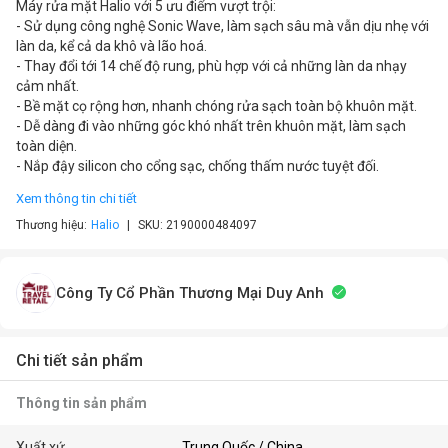
Máy rửa mặt Halio với 5 ưu điểm vượt trội:
- Sử dụng công nghệ Sonic Wave, làm sạch sâu mà vẫn dịu nhẹ với
làn da, kể cả da khô và lão hoá.
- Thay đổi tới 14 chế độ rung, phù hợp với cả những làn da nhạy
cảm nhất.
- Bề mặt cọ rộng hơn, nhanh chóng rửa sạch toàn bộ khuôn mặt.
- Dễ dàng đi vào những góc khó nhất trên khuôn mặt, làm sạch
toàn diện.
- Nắp đậy silicon cho cổng sạc, chống thấm nước tuyệt đối.
Xem thông tin chi tiết
Thương hiệu:
Halio
SKU:
2190000484097
Công Ty Cổ Phần Thương Mại Duy Anh
Chi tiết sản phẩm
Thông tin sản phẩm
Xuất xứ
Trung Quốc / China