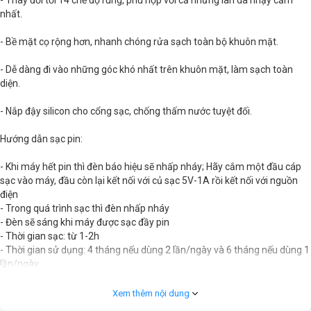
- Thay đổi tới 14 chế độ rung, phù hợp với cả những làn da nhạy cảm
nhất.
- Bề mặt cọ rộng hơn, nhanh chóng rửa sạch toàn bộ khuôn mặt.
- Dễ dàng đi vào những góc khó nhất trên khuôn mặt, làm sạch toàn
diện.
- Nắp đậy silicon cho cổng sạc, chống thấm nước tuyệt đối.
Hướng dẫn sạc pin:
- Khi máy hết pin thì đèn báo hiệu sẽ nhấp nháy; Hãy cắm một đầu cáp
sạc vào máy, đầu còn lại kết nối với củ sạc 5V-1A rồi kết nối với nguồn
điện
- Trong quá trình sạc thì đèn nhấp nháy
- Đèn sẽ sáng khi máy được sạc đầy pin
- Thời gian sạc: từ 1-2h
- Thời gian sử dụng: 4 tháng nếu dùng 2 lần/ngày và 6 tháng nếu dùng 1
lần/ngày.
Để bảo vệ tuổi thọ pin và máy - Halio khuyến cáo nên sử dụng củ sạc có
Xem thêm nội dung
thông số 5V - 1A