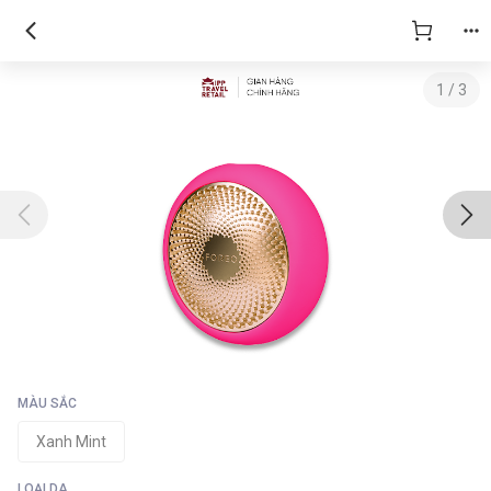
1
/
3
MÀU SẮC
Xanh Mint
LOẠI DA