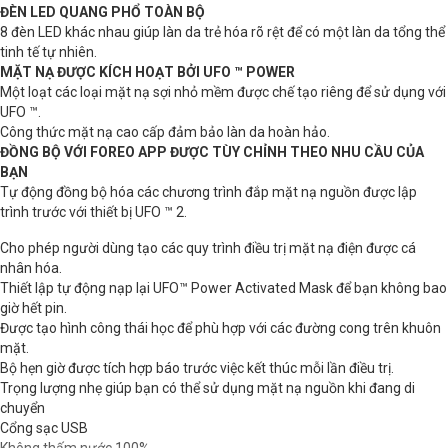
ĐÈN LED QUANG PHỔ TOÀN BỘ
8 đèn LED khác nhau giúp làn da trẻ hóa rõ rệt để có một làn da tổng thể
tinh tế tự nhiên.
MẶT NẠ ĐƯỢC KÍCH HOẠT BỞI UFO ™ POWER
Một loạt các loại mặt nạ sợi nhỏ mềm được chế tạo riêng để sử dụng với
UFO ™.
Công thức mặt nạ cao cấp đảm bảo làn da hoàn hảo.
ĐỒNG BỘ VỚI FOREO APP ĐƯỢC TÙY CHỈNH THEO NHU CẦU CỦA
BẠN
Tự động đồng bộ hóa các chương trình đắp mặt nạ nguồn được lập
trình trước với thiết bị UFO ™ 2.
Cho phép người dùng tạo các quy trình điều trị mặt nạ điện được cá
nhân hóa.
Thiết lập tự động nạp lại UFO™ Power Activated Mask để bạn không bao
giờ hết pin.
Được tạo hình công thái học để phù hợp với các đường cong trên khuôn
mặt.
Bộ hẹn giờ được tích hợp báo trước việc kết thúc mỗi lần điều trị.
Trọng lượng nhẹ giúp bạn có thể sử dụng mặt nạ nguồn khi đang di
chuyển
Cổng sạc USB