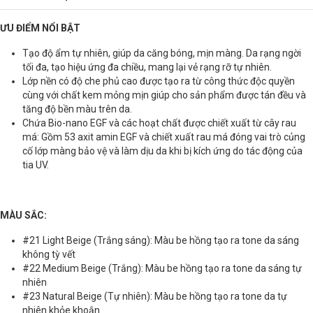
ƯU ĐIỂM NỔI BẬT
Tạo độ ẩm tự nhiên, giúp da căng bóng, mịn màng. Da rạng ngời
tối đa, tạo hiệu ứng đa chiều, mang lại vẻ rạng rỡ tự nhiên.
Lớp nền có độ che phủ cao được tạo ra từ công thức độc quyền
cùng với chất kem mỏng mịn giúp cho sản phẩm được tán đều và
tăng độ bền màu trên da.
Chứa Bio-nano EGF và các hoạt chất được chiết xuất từ cây rau
má: Gồm 53 axit amin EGF và chiết xuất rau má đóng vai trò củng
cố lớp màng bảo vệ và làm dịu da khi bị kích ứng do tác động của
tia UV.
MÀU SẮC:
#21 Light Beige (Trắng sáng): Màu be hồng tạo ra tone da sáng
không tỳ vết
#22 Medium Beige (Trắng): Màu be hồng tạo ra tone da sáng tự
nhiên
#23 Natural Beige (Tự nhiên): Màu be hồng tạo ra tone da tự
nhiên khỏe khoắn.