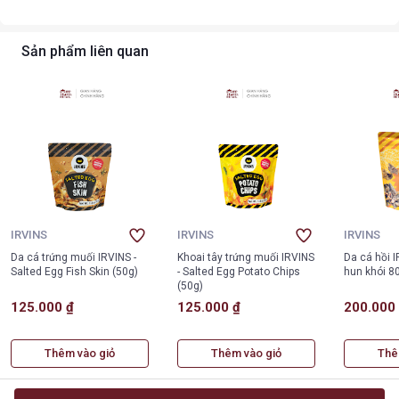
Sản phẩm liên quan
IRVINS
IRVINS
IRVINS
Da cá trứng muối IRVINS -
Khoai tây trứng muối IRVINS
Da cá hồi 
Salted Egg Fish Skin (50g)
- Salted Egg Potato Chips
hun khói 8
(50g)
125.000 ₫
125.000 ₫
200.000
Thêm vào giỏ
Thêm vào giỏ
Thê