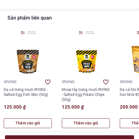
Sản phẩm liên quan
IRVINS
IRVINS
IRVINS
Da cá trứng muối IRVINS -
Khoai tây trứng muối IRVINS
Da cá hồi 
Salted Egg Fish Skin (50g)
- Salted Egg Potato Chips
hun khói 8
(50g)
125.000 ₫
125.000 ₫
200.000
Thêm vào giỏ
Thêm vào giỏ
Thê