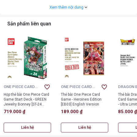
Xem thêm nội dung
- Set: ST-15 Starter Deck Edward Newgate
- Nhà sản xuất: Bandai Namco
Sản phẩm liên quan
- Thẻ bài được in tại Mỹ
- Loạt phim: One Piece
- Chất liệu: Giấy, Cardboard
- Chủ đề: Manga & Hoạt hình
Hoàn hảo cho cả người sưu tầm và người chơi thi đấu trực tiếp.
ONE PIECE CARD
ONE PIECE CARD
DRAGON 
GAME
GAME
SUPER C
Hộp thẻ bài One Piece Card
Thẻ bài One Piece Card
Thẻ bài Dra
Game Start Deck - GREEN
Game - Heroines Edition
Card Gam
Jewelry Bonney [ST-24
[EB03] English Version
- Ultra Lim
phiên bản Tiếng Anh]
[FB04]
719.000 ₫
189.000 ₫
85.000 
Liên hệ
Liên hệ