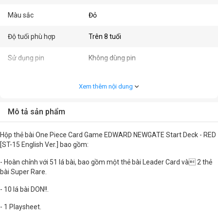
Màu sắc
Đỏ
Độ tuổi phù hợp
Trên 8 tuổi
Sử dụng pin
Không dùng pin
Chất liệu
Cardboard/ Giấy / acrylic / polyresin /
Xem thêm nội dung
polypropylene.
Nhập khẩu / Phân phối bởi
Công ty Cổ phần Thương mại Duy Anh -
Mô tả sản phẩm
IPP Travel Retail
Hộp thẻ bài One Piece Card Game EDWARD NEWGATE Start Deck - RED
[ST-15 English Ver.] bao gồm:
- Hoàn chỉnh với 51 lá bài, bao gồm một thẻ bài Leader Card và 2 thẻ
bài Super Rare.
- 10 lá bài DON!!.
- 1 Playsheet.