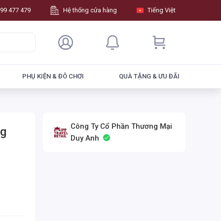
99 477 479
Hệ thống cửa hàng
Tiếng Việt
PHỤ KIỆN & ĐÔ CHƠI
QUÀ TẶNG & ƯU ĐÃI
Công Ty Cổ Phần Thương Mại
ng
Duy Anh