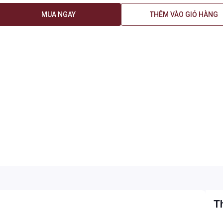
MUA NGAY
THÊM VÀO GIỎ HÀNG
Th