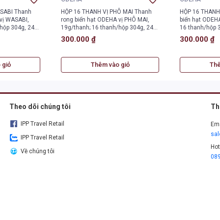
SABI Thanh
HỘP 16 THANH VỊ PHÔ MAI Thanh
HỘP 16 THANH 
vị WASABI,
rong biển hạt ODEHA vị PHÔ MAI,
biển hạt ODEHA
hộp 304g, 24
19g/thanh; 16 thanh/hộp 304g, 24
16 thanh/hộp 
hộp/thùng.
300.000 ₫
300.000 ₫
 giỏ
Thêm vào giỏ
Thê
Theo dõi chúng tôi
Th
IPP Travel Retail
Ema
sa
IPP Travel Retail
Hot
Về chúng tôi
08