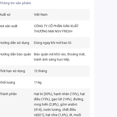
Thông tin sản phẩm
Xuất xứ
Việt Nam
Nơi sản xuất
CÔNG TY CỔ PHẦN SẢN XUẤT
THƯƠNG MẠI NSV FRESH
Hướng dẫn sử dụng
Dùng ngay khi mở bao bì
Hướng dẫn bảo quản
Bảo quản nơi khô ráo, thoáng mát,
tránh ánh sáng trực tiếp.
Thời hạn sử dụng
12 tháng
Khối lượng
114g
Thành phần
Hạt bí (30%), hạnh nhân (15%), hạt
điều (15%), gạo lứt (14%), đường,
rong biển (2,8%), gôm arabic
(414), nước tương, chất điều
vị(621), hạt chia (1,6%), ớt, muối