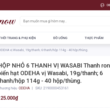
08
THỜI TRANG & PHỤ KIỆN
ĐỒ UỐNG
THỰC PHẨM
EHA vị Wasabi, 19g/thanh; 6 thanh/hộp 114g - 40 hộp/thùng.
HỘP NHỎ 6 THANH VỊ WASABI Thanh ro
biển hạt ODEHA vị Wasabi, 19g/thanh; 6
thanh/hộp 114g - 40 hộp/thùng.
hương hiệu
ODEHA
SKU:
2190000453161
125.000₫