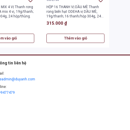
MIX 4 VỊ Thanh rong
HỘP 16 THANH VỊ DẦU MÈ Thanh
HỘP NHỎ
 mix 4 vị, 19g/thanh;
rong biển hạt ODEHA vị DẦU MÈ,
Thanh r
304g, 24 hộp/thùng.
19g/thanh; 16 thanh/hộp 304g, 24
Truyền t
hộp/thùng.
thanh/h
315.000 ₫
125.0
m vào giỏ
Thêm vào giỏ
ông tin liên hệ
il:
leadmin@duyanh.com
line:
99477479