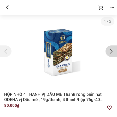
1
/
2
HỘP NHỎ 4 THANH VỊ DẦU MÈ Thanh rong biển hạt
ODEHA vị Dầu mè , 19g/thanh; 4 thanh/hộp 76g-40
hộp/thùng
80.000₫