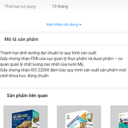
Thời hạn sử dụng
12 tháng
Khối lượng
76g
Xem thêm nội dung
Thành phần
Hạt bí (30%), hạnh nhân (15%), hạt điều
(15%), gạo lứt (14%), đường, rong biển
Mô tả sản phẩm
(2,8%), gôm arabic (414), nước tương,
chất điều vị(621), hạt chia (1,6%), ớt,
Thanh hạt dinh dưỡng đạt chuẩn từ quy trình sản xuất:
muối hồngHimalaya, dầu mè.
Giấy chứng nhận FDA của cục quản lý thực phẩm và dược phẩm – cơ
quan quản lý chất lượng cao nhất của nước Mỹ,
Tiêu chuẩn thực phẩm
BẢN TỰ CÔNG BỐ SẢN PHẨM Số:
Giấy chứng nhận ISO 22000 đảm bảo quy trình sản xuất sản phẩm một
12/NSVF/2024
cách khoa học, đúng chuẩn
Sản phẩm liên quan