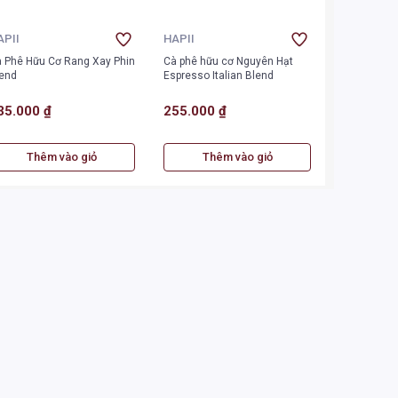
APII
HAPII
 Phê Hữu Cơ Rang Xay Phin
Cà phê hữu cơ Nguyên Hạt
end
Espresso Italian Blend
35.000 ₫
255.000 ₫
Thêm vào giỏ
Thêm vào giỏ