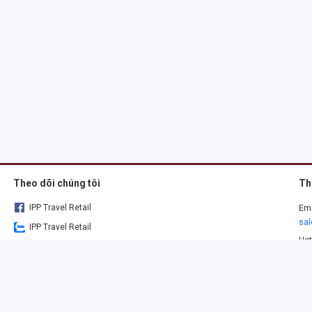
Theo dõi chúng tôi
Th
IPP Travel Retail
Ema
sa
IPP Travel Retail
Hot
Về chúng tôi
08