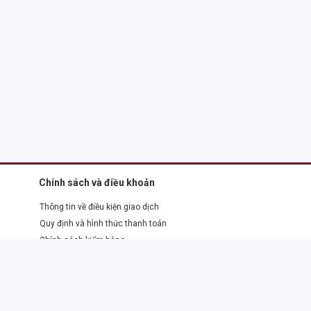
Chính sách và điều khoản
Thông tin về điều kiện giao dịch
Quy định và hình thức thanh toán
Chính sách kiểm hàng
Chính sách đổi trả và hoàn tiền
Thông tin sản phẩm
Chính sách vận chuyển
Chính sách bảo hành sản phẩm