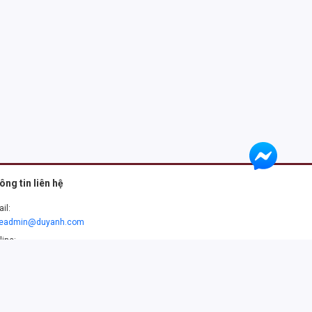
ông tin liên hệ
il:
leadmin@duyanh.com
line:
99477479