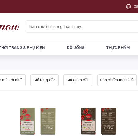
08
THỜI TRANG & PHỤ KIỆN
ĐỒ UỐNG
THỰC PHẨM
 mãi tốt nhất
Giá tăng dần
Giá giảm dần
Sản phẩm mới nhất