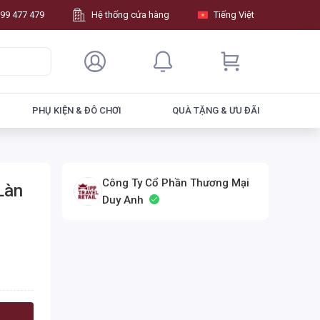
99 477 479
Hệ thống cửa hàng
Tiếng Việt
PHỤ KIỆN & ĐÔ CHƠI
QUÀ TẶNG & ƯU ĐÃI
Công Ty Cổ Phần Thương Mại
Làn
Duy Anh