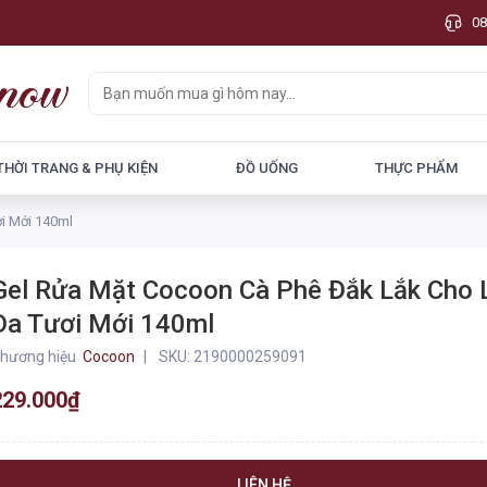
08
THỜI TRANG & PHỤ KIỆN
ĐỒ UỐNG
THỰC PHẨM
i Mới 140ml
Gel Rửa Mặt Cocoon Cà Phê Đắk Lắk Cho 
Da Tươi Mới 140ml
hương hiệu
Cocoon
SKU:
2190000259091
229.000₫
LIÊN HỆ