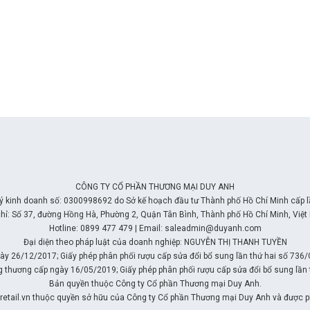
CÔNG TY CỔ PHẦN THƯƠNG MẠI DUY ANH
ý kinh doanh số: 0300998692 do Sở kế hoạch đầu tư Thành phố Hồ Chí Minh cấp 
chỉ: Số 37, đường Hồng Hà, Phường 2, Quận Tân Bình, Thành phố Hồ Chí Minh, Việt
Hotline: 0899 477 479 | Email: saleadmin@duyanh.com
Đại diện theo pháp luật của doanh nghiệp: NGUYỄN THỊ THANH TUYỀN
y 26/12/2017; Giấy phép phân phối rượu cấp sửa đổi bổ sung lần thứ hai số 736
g thương cấp ngày 16/05/2019; Giấy phép phân phối rượu cấp sửa đổi bổ sung l
Bản quyền thuộc Công ty Cổ phần Thương mại Duy Anh.
lretail.vn thuộc quyền sở hữu của Công ty Cổ phần Thương mại Duy Anh và được ph