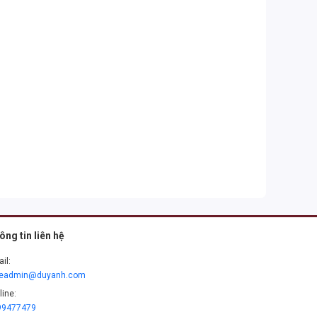
ông tin liên hệ
il:
leadmin@duyanh.com
line:
99477479