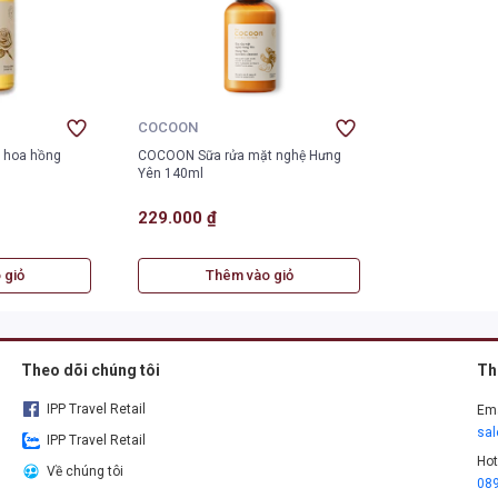
COCOON
 hoa hồng
COCOON Sữa rửa mặt nghệ Hưng
Yên 140ml
229.000 ₫
 giỏ
Thêm vào giỏ
Theo dõi chúng tôi
Th
IPP Travel Retail
Ema
sa
IPP Travel Retail
Hot
Về chúng tôi
08