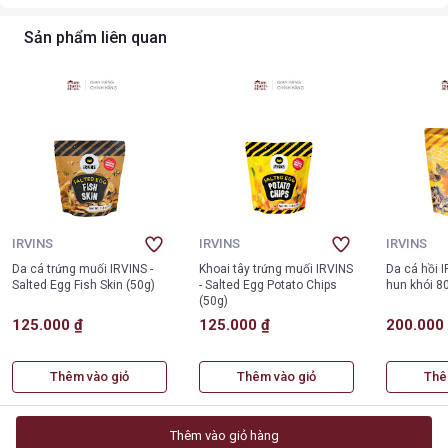
Sản phẩm liên quan
IRVINS
IRVINS
IRVINS
Da cá trứng muối IRVINS -
Khoai tây trứng muối IRVINS
Da cá hồi 
Salted Egg Fish Skin (50g)
- Salted Egg Potato Chips
hun khói 8
(50g)
125.000 ₫
125.000 ₫
200.000
Thêm vào giỏ
Thêm vào giỏ
Thê
Thêm vào giỏ hàng