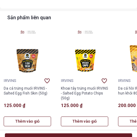
Sản phẩm liên quan
IRVINS
IRVINS
IRVINS
Da cá trứng muối IRVINS -
Khoai tây trứng muối IRVINS
Da cá hồi 
Salted Egg Fish Skin (50g)
- Salted Egg Potato Chips
hun khói 8
(50g)
125.000 ₫
125.000 ₫
200.000
Thêm vào giỏ
Thêm vào giỏ
Thê