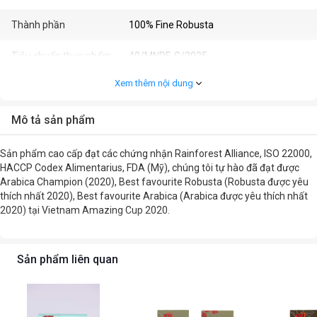
Thành phần
100% Fine Robusta
Tiêu chuẩn thực phẩm
40/MNDF-C/2025
Xem thêm nội dung
Nhập khẩu / Phân phối bởi
Emerina
Mô tả sản phẩm
Sản phẩm cao cấp đạt các chứng nhận Rainforest Alliance, ISO 22000,
HACCP Codex Alimentarius, FDA (Mỹ), chúng tôi tự hào đã đạt được
Arabica Champion (2020), Best favourite Robusta (Robusta được yêu
thích nhất 2020), Best favourite Arabica (Arabica được yêu thích nhất
2020) tại Vietnam Amazing Cup 2020.
Sản phẩm liên quan