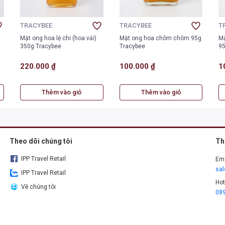
TRACYBEE
TRACYBEE
T
Mật ong hoa lệ chi (hoa vải)
Mật ong hoa chôm chôm 95g
Mậ
350g Tracybee
Tracybee
95
220.000 ₫
100.000 ₫
1
Thêm vào giỏ
Thêm vào giỏ
Theo dõi chúng tôi
Th
IPP Travel Retail
Ema
sa
IPP Travel Retail
Hot
Về chúng tôi
08