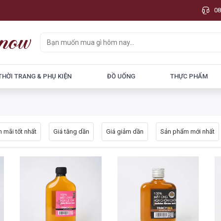
08
THỜI TRANG & PHỤ KIỆN
ĐỒ UỐNG
THỰC PHẨM
 mãi tốt nhất
Giá tăng dần
Giá giảm dần
Sản phẩm mới nhất