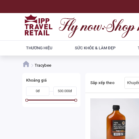
THƯƠNG HIỆU
SỨC KHỎE & LÀM ĐẸP
Tracybee
Khoảng giá
Sắp xếp theo
Khuyến
0đ
500.000đ