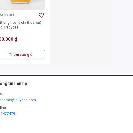
RACYBEE
t ong hoa lệ chi (hoa vải)
g Tracybee
00.000 ₫
Thêm vào giỏ
ông tin liên hệ
il:
leadmin@duyanh.com
line:
99477479