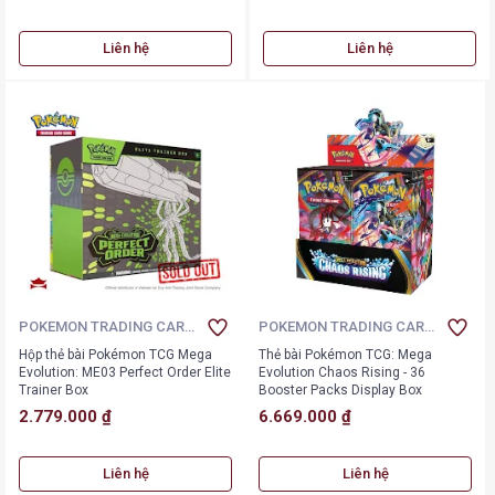
Liên hệ
Liên hệ
POKEMON TRADING CARD
POKEMON TRADING CARD
GAME
GAME
Hộp thẻ bài Pokémon TCG Mega
Thẻ bài Pokémon TCG: Mega
Evolution: ME03 Perfect Order Elite
Evolution Chaos Rising - 36
Trainer Box
Booster Packs Display Box
2.779.000 ₫
6.669.000 ₫
Liên hệ
Liên hệ