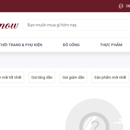
08
THỜI TRANG & PHỤ KIỆN
ĐỒ UỐNG
THỰC PHẨM
 mãi tốt nhất
Giá tăng dần
Giá giảm dần
Sản phẩm mới nhất