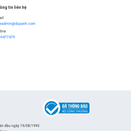
ông tin liên hệ
il:
leadmin@duyanh.com
line:
99477479
lần đầu ngày 19/08/1995