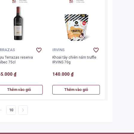
ERRAZAS
IRVINS
ợu Terrazas reserva
Khoai tây chiên nấm truffle
lbec 75cl
IRVINS 70g
5.000 ₫
140.000 ₫
Thêm vào giỏ
Thêm vào giỏ
10