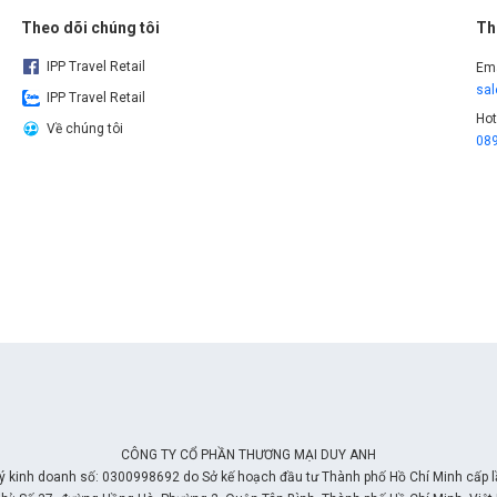
Theo dõi chúng tôi
Th
IPP Travel Retail
Ema
sa
IPP Travel Retail
Hot
Về chúng tôi
08
CÔNG TY CỔ PHẦN THƯƠNG MẠI DUY ANH
ý kinh doanh số: 0300998692 do Sở kế hoạch đầu tư Thành phố Hồ Chí Minh cấp 