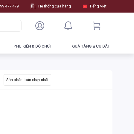
99 477 479
Hệ thống cửa hàng
Tiếng Việt
PHỤ KIỆN & ĐÔ CHƠI
QUÀ TẶNG & ƯU ĐÃI
Sản phẩm bán chạy nhất