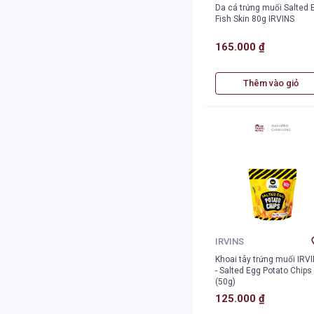
Da cá trứng muối Salted 
Fish Skin 80g IRVINS
165.000 ₫
Thêm vào giỏ
IRVINS
Khoai tây trứng muối IRV
- Salted Egg Potato Chips
(50g)
125.000 ₫