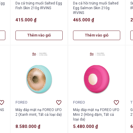
Egg
Da cá trứng muối Salted Egg
Da cá hồi trứng muối Salted
S
Fish Skin 210g IRVINS
Egg Salmon Skin 210g
I
IRVINS
415.000 ₫
465.000 ₫
2
Thêm vào giỏ
Thêm vào giỏ
FOREO
FOREO
T
INS
Máy đắp mặt nạ FOREO UFO
Máy đắp mặt nạ FOREO UFO
G
2 (Xanh mint, Tất cả loại da)
Mini 2 (Hồng đậm, Tất cả
2
loại da)
8.580.000 ₫
5.480.000 ₫
6