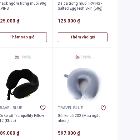
nack ngô vị trứng muối 90g
Da cá trứng muối IRVINS -
RVINS
Salted Egg Fish Skin (50g)
25.000 ₫
125.000 ₫
Thêm vào giỏ
Thêm vào giỏ
RAVEL BLUE
TRAVEL BLUE
ối kê cổ Tranquillity Pillow
Gối kê cổ 232 (Màu ngẫu
12 (Khác)
nhiên)
89.000 ₫
597.000 ₫