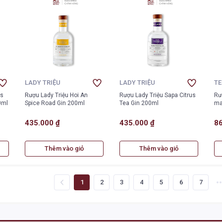
LADY TRIỆU
LADY TRIỆU
T
es
Rượu Lady Triệu Hoi An
Rượu Lady Triệu Sapa Citrus
Rư
0ml
Spice Road Gin 200ml
Tea Gin 200ml
ma
435.000 ₫
435.000 ₫
86
Thêm vào giỏ
Thêm vào giỏ
1
2
3
4
5
6
7