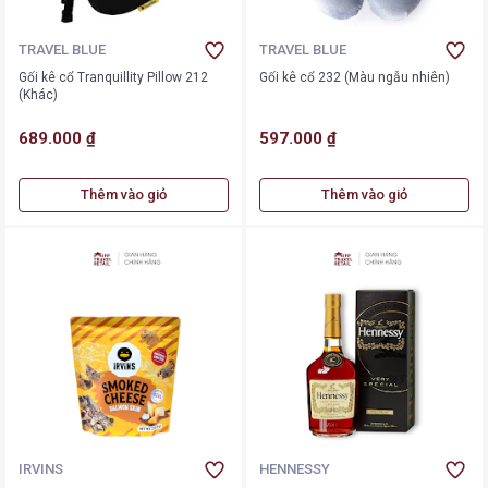
TRAVEL BLUE
TRAVEL BLUE
Gối kê cổ Tranquillity Pillow 212
Gối kê cổ 232 (Màu ngẫu nhiên)
(Khác)
689.000 ₫
597.000 ₫
Thêm vào giỏ
Thêm vào giỏ
IRVINS
HENNESSY