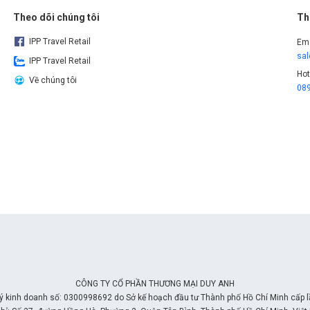
Theo dõi chúng tôi
Th
IPP Travel Retail
Ema
sa
IPP Travel Retail
Hot
Về chúng tôi
08
CÔNG TY CỔ PHẦN THƯƠNG MẠI DUY ANH
ý kinh doanh số: 0300998692 do Sở kế hoạch đầu tư Thành phố Hồ Chí Minh cấp 