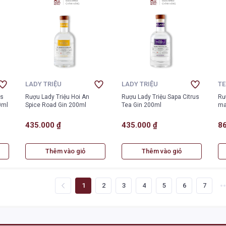
LADY TRIỆU
LADY TRIỆU
T
es
Rượu Lady Triệu Hoi An
Rượu Lady Triệu Sapa Citrus
Rư
0ml
Spice Road Gin 200ml
Tea Gin 200ml
ma
435.000 ₫
435.000 ₫
86
Thêm vào giỏ
Thêm vào giỏ
1
2
3
4
5
6
7