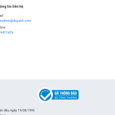
ông tin liên hệ
il:
leadmin@duyanh.com
line:
99477479
lần đầu ngày 19/08/1995