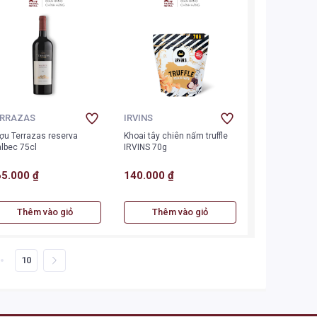
ERRAZAS
IRVINS
ợu Terrazas reserva
Khoai tây chiên nấm truffle
lbec 75cl
IRVINS 70g
5.000 ₫
140.000 ₫
Thêm vào giỏ
Thêm vào giỏ
10