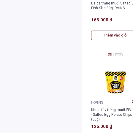
Da cá trứng muối Salted 
Fish Skin 80g IRVINS
165.000 ₫
Thêm vào giỏ
IRVINS
Khoai tây trứng muối IRV
- Salted Egg Potato Chips
(50g)
125.000 ₫