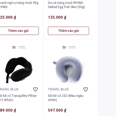
nack ngô vị trứng muối 90g
Da cá trứng muối IRVINS -
RVINS
Salted Egg Fish Skin (50g)
25.000 ₫
125.000 ₫
Thêm vào giỏ
Thêm vào giỏ
RAVEL BLUE
TRAVEL BLUE
ối kê cổ Tranquillity Pillow
Gối kê cổ 232 (Màu ngẫu
12 (Khác)
nhiên)
89.000 ₫
597.000 ₫