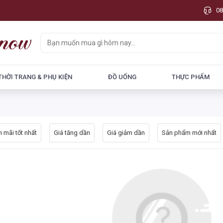
08
THỜI TRANG & PHỤ KIỆN
ĐỒ UỐNG
THỰC PHẨM
 mãi tốt nhất
Giá tăng dần
Giá giảm dần
Sản phẩm mới nhất