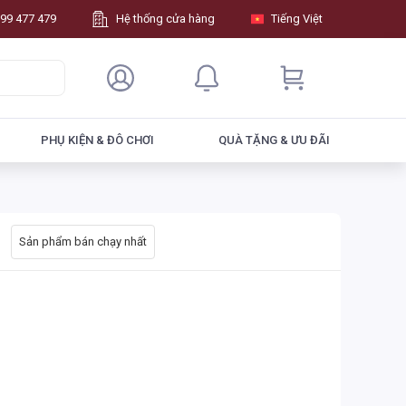
99 477 479
Hệ thống cửa hàng
Tiếng Việt
PHỤ KIỆN & ĐÔ CHƠI
QUÀ TẶNG & ƯU ĐÃI
Sản phẩm bán chạy nhất