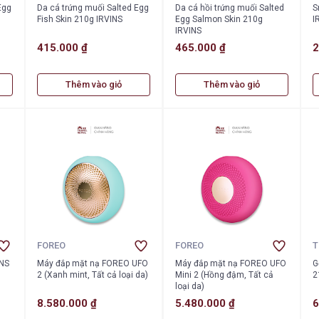
Egg
Da cá trứng muối Salted Egg
Da cá hồi trứng muối Salted
S
Fish Skin 210g IRVINS
Egg Salmon Skin 210g
I
IRVINS
415.000 ₫
465.000 ₫
2
Thêm vào giỏ
Thêm vào giỏ
FOREO
FOREO
T
INS
Máy đắp mặt nạ FOREO UFO
Máy đắp mặt nạ FOREO UFO
G
2 (Xanh mint, Tất cả loại da)
Mini 2 (Hồng đậm, Tất cả
2
loại da)
8.580.000 ₫
5.480.000 ₫
6