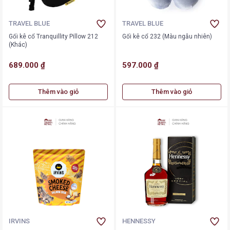
TRAVEL BLUE
TRAVEL BLUE
Gối kê cổ Tranquillity Pillow 212
Gối kê cổ 232 (Màu ngẫu nhiên)
(Khác)
689.000 ₫
597.000 ₫
Thêm vào giỏ
Thêm vào giỏ
IRVINS
HENNESSY