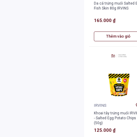
Da cá trứng muối Salted 
Fish Skin 80g IRVINS
165.000 ₫
Thêm vào giỏ
IRVINS
Khoai tây trứng muối IRV
- Salted Egg Potato Chips
(50g)
125.000 ₫