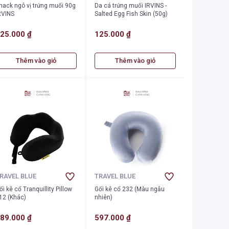
nack ngô vị trứng muối 90g
Da cá trứng muối IRVINS -
RVINS
Salted Egg Fish Skin (50g)
25.000 ₫
125.000 ₫
Thêm vào giỏ
Thêm vào giỏ
RAVEL BLUE
TRAVEL BLUE
ối kê cổ Tranquillity Pillow
Gối kê cổ 232 (Màu ngẫu
12 (Khác)
nhiên)
89.000 ₫
597.000 ₫