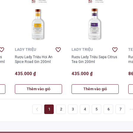
LADY TRIỆU
LADY TRIỆU
T
es
Rượu Lady Triệu Hoi An
Rượu Lady Triệu Sapa Citrus
Rư
0ml
Spice Road Gin 200ml
Tea Gin 200ml
ma
435.000 ₫
435.000 ₫
86
Thêm vào giỏ
Thêm vào giỏ
1
2
3
4
5
6
7