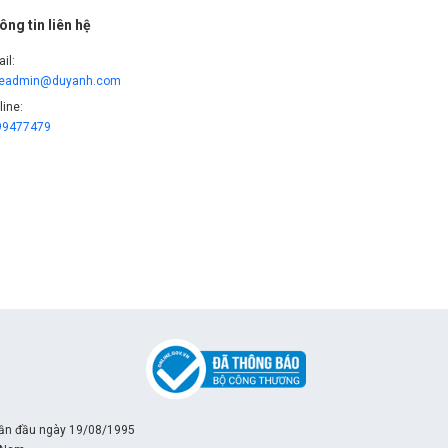
ông tin liên hệ
il:
leadmin@duyanh.com
line:
99477479
lần đầu ngày 19/08/1995