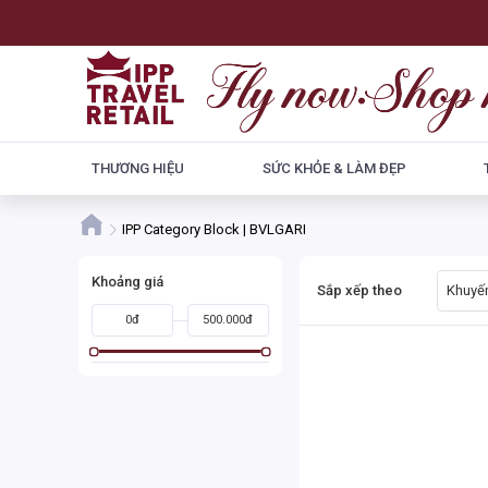
THƯƠNG HIỆU
SỨC KHỎE & LÀM ĐẸP
IPP Category Block | BVLGARI
Khoảng giá
Sắp xếp theo
Khuyến
0đ
500.000đ