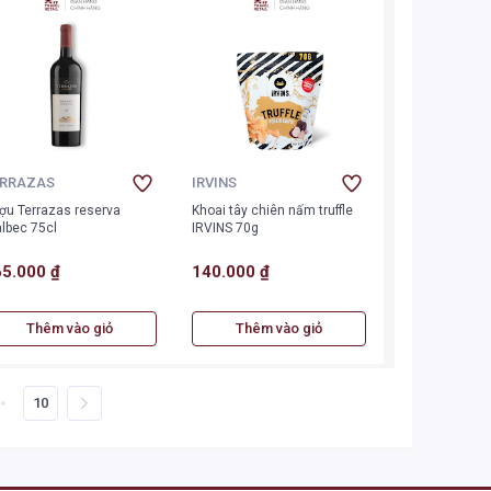
ERRAZAS
IRVINS
ợu Terrazas reserva
Khoai tây chiên nấm truffle
lbec 75cl
IRVINS 70g
5.000 ₫
140.000 ₫
Thêm vào giỏ
Thêm vào giỏ
10