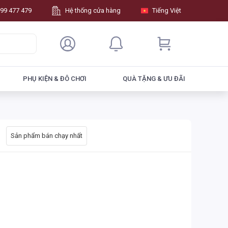
99 477 479
Hệ thống cửa hàng
Tiếng Việt
PHỤ KIỆN & ĐÔ CHƠI
QUÀ TẶNG & ƯU ĐÃI
Sản phẩm bán chạy nhất