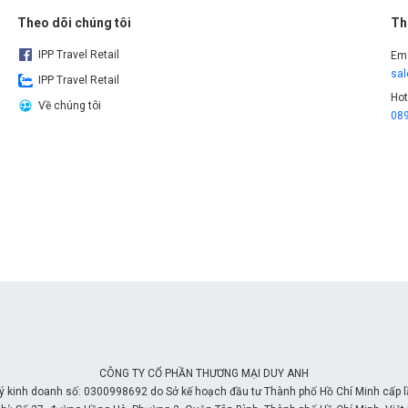
Theo dõi chúng tôi
Th
IPP Travel Retail
Ema
sa
IPP Travel Retail
Hot
Về chúng tôi
08
CÔNG TY CỔ PHẦN THƯƠNG MẠI DUY ANH
ý kinh doanh số: 0300998692 do Sở kế hoạch đầu tư Thành phố Hồ Chí Minh cấp 