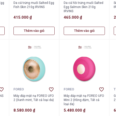
Egg
Da cá trứng muối Salted Egg
Da cá hồi trứng muối Salted
S
Fish Skin 210g IRVINS
Egg Salmon Skin 210g
I
IRVINS
415.000 ₫
465.000 ₫
2
Thêm vào giỏ
Thêm vào giỏ
FOREO
FOREO
T
INS
Máy đắp mặt nạ FOREO UFO
Máy đắp mặt nạ FOREO UFO
G
2 (Xanh mint, Tất cả loại da)
Mini 2 (Hồng đậm, Tất cả
2
loại da)
8.580.000 ₫
5.480.000 ₫
6