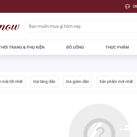
08
THỜI TRANG & PHỤ KIỆN
ĐỒ UỐNG
THỰC PHẨM
 mãi tốt nhất
Giá tăng dần
Giá giảm dần
Sản phẩm mới nhất